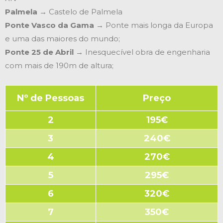
Palmela
→ Castelo de Palmela
Ponte Vasco da Gama
→ Ponte mais longa da Europa
e uma das maiores do mundo;
Ponte 25 de Abril
→ Inesquecível obra de engenharia
com mais de 190m de altura;
Nº de Pessoas
Preço
2
195€
3
240€
4
270€
5
295€
6
320€
7
350€